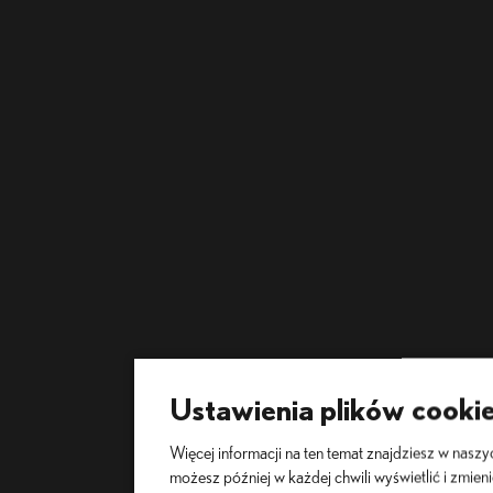
Ustawienia plików cooki
Więcej informacji na ten temat znajdziesz w nasz
możesz później w każdej chwili wyświetlić i zmien