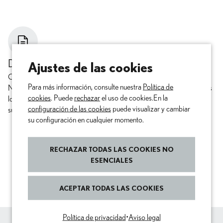
Ajustes de las cookies
DE UN VISTAZO
Compruebe su uso y sus facturas en línea en el portal Lexus Charging
Para más información, consulte nuestra
Política de
Network. De este modo, siempre tendrá una visión completa de todos
cookies
. Puede
rechazar
el uso de cookies.En la
los procesos de carga. También puede reservar y gestionar fácilmente
configuración de las cookies
puede visualizar y cambiar
sus contratos desde casa.
su configuración en cualquier momento.
RECHAZAR TODAS LAS COOKIES NO
DESCUBRA SUS VENTAJAS
ESENCIALES
ACEPTAR TODAS LAS COOKIES
Política de privacidad
•
Aviso legal