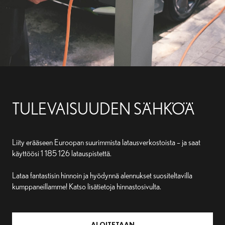
TULEVAISUUDEN SÄHKÖÄ
Liity erääseen Euroopan suurimmista latausverkostoista – ja saat
käyttöösi
1 185 126
latauspistettä.
Lataa fantastisin hinnoin ja hyödynnä alennukset suositeltavilla
kumppaneillamme! Katso lisätietoja hinnastosivulta.
ALOITETAAN