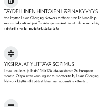
TÄYDELLINEN HINTOJEN LÄPINÄKYVYYS
Voit käyttää Lexus Charging Network tariffiperusteisilla hinnoilla ja
seurata helposti kulujasi. Tarkista ajantasaiset hinnat milloin vain – käy
vain
tariffisivuillamme
ja tarkista
kartalta
.
YKSI RAJAT YLITTÄVÄ SOPIMUS
Lataa Lexuksesi joillakin
1 185 126
latauspisteestä
26
European
maassa. Olitpa sitten kaupungissa tai moottoritiellä, Lexus Charging
Network käyttämällä pääset lataamaan nopeasti ja kätevästi.