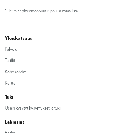
*Liittimien yhteensopivuus riippuu automallista.
Yleiskatsaus
Palvelu
Tariffit
Kohokohdat
Kartta
Tuki
Usein kysytyt kysymykset ja tuki
Lakiasiat