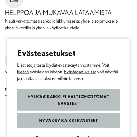
HELPPOA JA MUKAVAA LATAAMISTA
Nauti vaivattomasti sähköllä liikkumisesta: yhdellä sopimuksella,
yhdellä kortilla ja yhdellä käyttöoikeudella
Evästeasetukset
Lisätietoja tästä löydät
evästekäytännöstämme
. Voit
kieltää
evästeiden käytön.
Evästeasetuksissa
voit näyttää
YHDELLÄ SILMÄYKSELLÄ
ja muuttaa asetuksiasi milloin tahansa.
Tarkista käyttösi ja laskusi verkossa Lexus Charging Network -
portaalissa. Näin olet täysin selvillä lataustapahtumista. Voit helposti
varata ja hallita sopimuksiasi kotoa käsin.
HYLKÄÄ KAIKKI EI-VÄLTTÄMÄTTÖMÄT
EVÄSTEET
HYVÄKSY KAIKKI EVÄSTEET
LÖYDÄ ETUSI