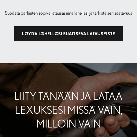
Suodata parhaiten sopiva latausasema lähelläsi ja tarkista sen saatavuus
LÖYDÄ LÄHELLÄSI SIJAITSEVA LATAUSPISTE
LIITY TÄNÄÄN JA LATAA
LEXUKSESI MISSÄ VAIN,
MILLOIN VAIN