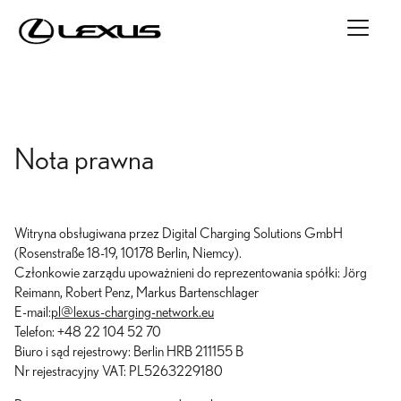
Nota prawna
Witryna obsługiwana przez Digital Charging Solutions GmbH
(Rosenstraße 18-19, 10178 Berlin, Niemcy).
Członkowie zarządu upoważnieni do reprezentowania spółki: Jörg
Reimann, Robert Penz, Markus Bartenschlager
E-mail:
pl@lexus-charging-network.eu
Telefon: +48 22 104 52 70
Biuro i sąd rejestrowy: Berlin HRB 211155 B
Nr rejestracyjny VAT: PL5263229180