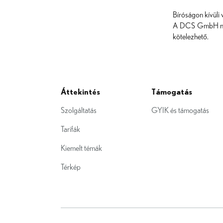
Bíróságon kívüli 
A DCS GmbH nem v
kötelezhető.
Áttekintés
Támogatás
Szolgáltatás
GYIK és támogatás
Tarifák
Kiemelt témák
Térkép