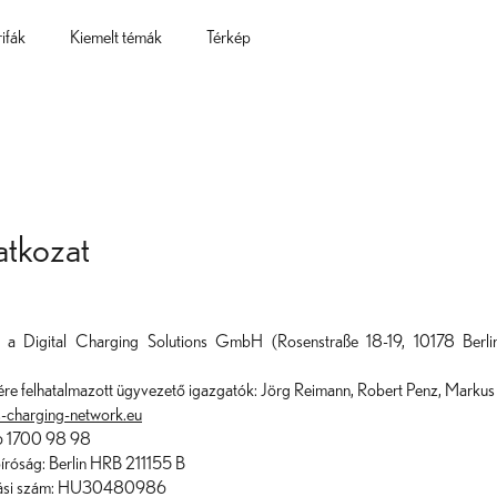
rifák
Kiemelt témák
Térkép
latkozat
t a Digital Charging Solutions GmbH (Rosenstraße 18-19, 10178 Berli
ére felhatalmazott ügyvezető igazgatók: Jörg Reimann, Robert Penz, Markus
-charging-network.eu
36 1700 98 98
íróság: Berlin HRB 211155 B
tási szám: HU30480986