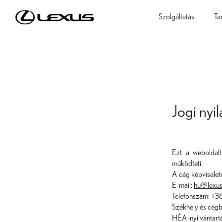
Szolgáltatás
Ta
Jogi nyi
Ezt a weboldal
működteti.
A cég képviselet
E-mail:
hu@lexus
Telefonszám: +
Székhely és cégb
HÉA-nyilvántar