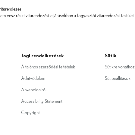
vitarendezés
esz részt vitarendezési eljárásokban a fogyasztói vitarendezési testület e
Jogi rendelkezések
Sütik
Általános szerződési feltételek
Sütikre vonatkoz
Adatvédelem
Sütibeállítások
A weboldalról
Accessibility Statement
Copyright