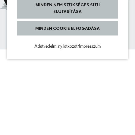
ikonra kattintva. További információkat az adatvédelmi
MINDEN NEM SZÜKSÉGES SÜTI
tájékoztatónkban talál.
ELUTASÍTÁSA
IGEN, ELFOGADOM
MINDEN COOKIE ELFOGADÁSA
Adatvédelmi nyilatkozat
•
Impresszum