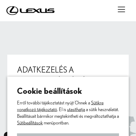
ADATKEZELÉS A
GOOGLE TÉRKÉP ÁLTAL
Cookie beállítások
A Google Térkép ezen az oldalon való megjelenítéséhez
az Ön hozzájárulására van szükségünk. Ha megadja
Erről további tájékoztatást nyújt Önnek a
Sütikre
hozzájárulását, a Google Ireland személyes adatokat fog
vonatkozó tájékoztató
. El is
utasíthatja
a sütik használatát.
kezelni, például az IP-címét és a térkép használatára
Beállításait bármikor megtekintheti és megváltoztathatja a
vonatkozó információkat. Emellett mi is cookie-ban
Sütibeállítások
menüpontban.
tároljuk az Ön hozzájárulását. Hozzájárulását bármikor, a
jövőre nézve visszavonhatja a jobb oldalon található „i”