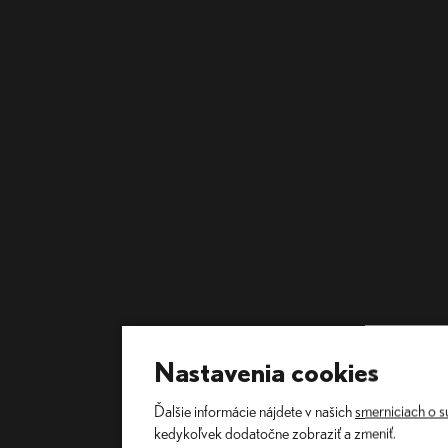
Nastavenia cookies
Ďalšie informácie nájdete v našich
smerniciach o 
kedykoľvek dodatočne zobraziť a zmeniť.