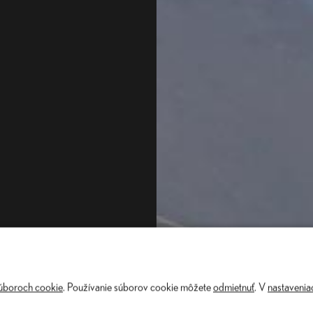
súboroch cookie
. Používanie súborov cookie môžete
odmietnuť
. V
nastavenia