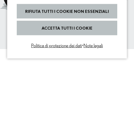
sulla destra. Trovi ulteriori informazioni nella nostra
informativa sulla privacy.
RIFIUTA TUTTI I COOKIE NON ESSENZIALI
SÌ, SONO D’ACCORDO
ACCETTA TUTTI I COOKIE
Politica di protezione dei dati
•
Note legali