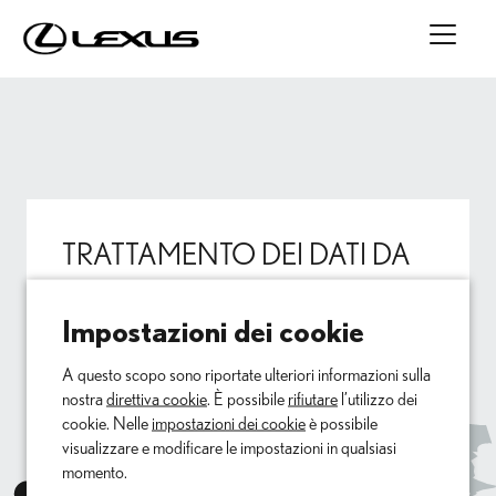
TRATTAMENTO DEI DATI DA
PARTE DI GOOGLE MAPS
Impostazioni dei cookie
Per poter visualizzare la mappa di Google Maps in
questa pagina, abbiamo bisogno del tuo consenso. Se ci
A questo scopo sono riportate ulteriori informazioni sulla
dai il consenso, Google Ireland tratterà dati personali
nostra
direttiva cookie
. È possibile
rifiutare
l’utilizzo dei
come il tuo indirizzo IP e informazioni su come utilizzi la
cookie. Nelle
impostazioni dei cookie
è possibile
mappa. Inoltre, memorizzeremo il tuo consenso in un
visualizzare e modificare le impostazioni in qualsiasi
cookie. Puoi revocare il tuo consenso in qualsiasi
momento.
momento con effetto per il futuro cliccando sull’icona "i"