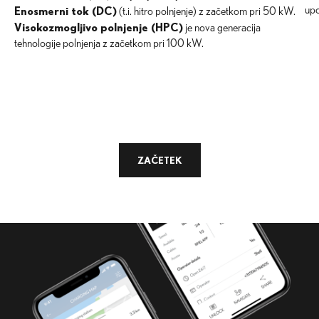
Enosmerni tok (DC)
upo
(t.i. hitro polnjenje) z začetkom pri 50 kW.
Visokozmogljivo polnjenje (HPC)
je nova generacija
tehnologije polnjenja z začetkom pri 100 kW.
ZAČETEK