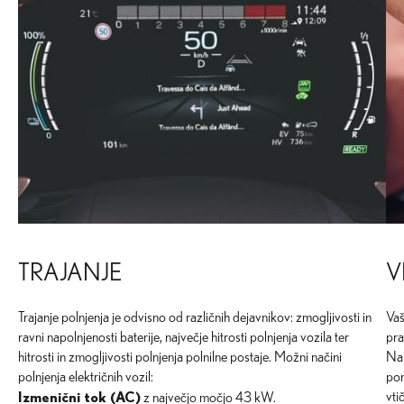
TRAJANJE
V
Trajanje polnjenja je odvisno od različnih dejavnikov: zmogljivosti in
Vaš
ravni napolnjenosti baterije, največje hitrosti polnjenja vozila ter
pra
hitrosti in zmogljivosti polnjenja polnilne postaje. Možni načini
Na 
polnjenja električnih vozil:
pon
Izmenični tok (AC)
vti
z največjo močjo 43 kW.