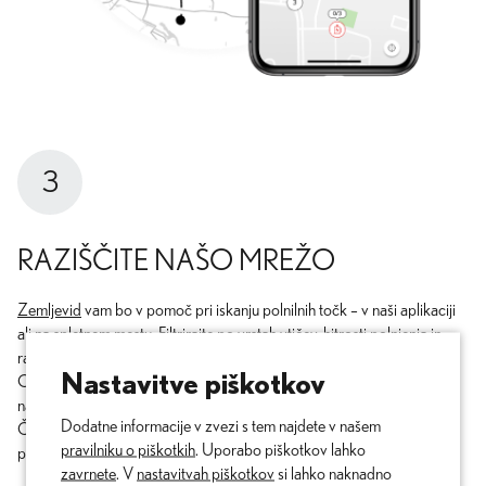
3
RAZIŠČITE NAŠO MREŽO
Zemljevid
vam bo v pomoč pri iskanju polnilnih točk – v naši aplikaciji
ali na spletnem mestu. Filtrirajte po vrstah vtičev, hitrosti polnjenja in
razpoložljivosti. Preverite ocene in dodajte svoje.
Nastavitve piškotkov
Ogledate si lahko tudi pot do želene polnilne postaje in zaženete
navigacijo kar iz aplikacije.
Dodatne informacije v zvezi s tem najdete v našem
Če postaja ponuja polnjenje na daljavo, lahko zaženete tudi ta
pravilniku o piškotkih
. Uporabo piškotkov lahko
postopek.
zavrnete
. V
nastavitvah piškotkov
si lahko naknadno