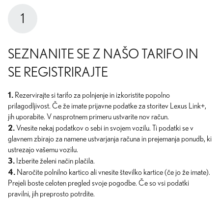
1
SEZNANITE SE Z NAŠO TARIFO IN
SE REGISTRIRAJTE
1.
Rezervirajte si tarifo za polnjenje in izkoristite popolno
prilagodljivost. Če že imate prijavne podatke za storitev Lexus Link+,
jih uporabite. V nasprotnem primeru ustvarite nov račun.
2.
Vnesite nekaj podatkov o sebi in svojem vozilu. Ti podatki se v
glavnem zbirajo za namene ustvarjanja računa in prejemanja ponudb, ki
ustrezajo vašemu vozilu.
3.
Izberite želeni način plačila.
4.
Naročite polnilno kartico ali vnesite številko kartice (če jo že imate).
Prejeli boste celoten pregled svoje pogodbe. Če so vsi podatki
pravilni, jih preprosto potrdite.