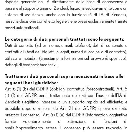
risposte generate dall'IA direttamente dalla base di conoscenza e
passare al supporto umano. Zendesk funziona esclusivamente come un
sistema di assistenza: anche con la funzionalità di IA di Zendesk,
nessuna decisione con effetto legale viene presa esclusivamente tramite
mezzi automatizzati.
Le categorie di dati personali trattati sono le seguenti:
Dati di contatto (ad es. nome, e-mail, telefono), dati di contenuto e
contrattuali (testi dei biglietti, allegati, numeri di ordine o di contratto),
utilizzo e metadati (timestamp, informazioni sul browser/dispositivo),
dettagli di feedback facoltativi.
Trattiamo i dati personali sopra menzionati in base alle
seguenti basi giuridiche:
Art. 6 (1) (b) del GDPR (obblighi contrattuali/precontrattuali), Art. 6
(1) (f) del GDPR per il trattamento dei dati con l'ausilio dell'IA di
Zendesk (legittimo interesse a un supporto rapido ed efficiente; è
possibile opporsi ai sensi dell'Art. 21 del GDPR) e, ove sia stato
prestato il consenso, l'Art. 6 (1) (a) del GDPR (informazioni aggiuntive
fornite volontariamente o attivazione di funzioni di
analisi/apprendimento estese; il consenso può essere revocato in