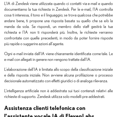
L'IA di Zendesk viene utilizzata quando ci contatti via e-mail e quando
documentiamo la tua richiesta in Zendesk. Per le e-mail, l'IA controlla
cosa ti interessa, il tono e il linguaggio; se trova qualcosa che potrebbe
andare bene, ti propone una risposta basata su quello che sa e/o la
manda da sola. Se rispondi, un membro dello staff gestirà la tua
richiesta e l'IA non ti risponderà più. Inoltre, le richieste verranno
confrontate con quelle precedenti, in modo da poter fornire risposte
più rapide o suggerire azioni all'agente.
Ogni e-mail inviata dall'IA viene chiaramente identificata come tale. Le
e-mail con allegati in genere non vengono trattate dall'IA.
L'elaborazione dell'IA è limitata allo scopo della classificazione iniziale
e della risposta iniziale. Non avviene alcuna profilazione o processo
decisionale automatizzato con effetti giuridici o di analoga rilevanza.
L'intelligenza artificiale non è addestrata sui tuoi contenuti relativi alle
richieste di supporto. Zendesk utilizza solo modelli pre-addestrati.
Assistenza clienti telefonica con
l'assistente vocale IA di ElevenLabs.