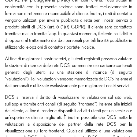
GDPR). Per proteggere la privacy dei nostri clienti, i dati trattati in
conformità con la presente sezione sono trattati esclusivamente in
forma non direttamente riconducibile al cliente. Inoltre, i dati di contatto
vengono utilizzati per inviare pubblicità diretta per i nostri servizi o
prodotti simili di DCS (art. 6 (1)(f) GDPR). Il cliente sarà contattato
tramite e-mail o tramite l'app. In qualsiasi momento, il cliente ha il diritto
di opporsi al trattamento dei dati personali per tali finalità pubblicitarie
utilizzando le opzioni di contatto riportate in calce.
Al fine di migliorare i nostri servizi, gli utenti registrati possono valutare
le stazioni di ricarica della rete DCS, commentarle o caricare contenuti
generati dagli utenti su una stazione di ricarica (di seguito
“valutazioni”). Tali valutazioni vengono memorizzate da DCS insieme ai
dati personali e utilizzate esclusivamente per migliorare i nostri servizi.
DCS si riserva il diritto di visualizzare le valutazioni sul sito web,
sull'app e tramite altri canali (di seguito “frontend”) insieme alle iniziali
del cliente, al fine di renderle disponibili ad altri utenti per un servizio e
un'esperienza cliente migliorati. È inoltre possibile che DCS metta le
valutazioni a disposizione dei partner della rete DCS per la
visualizzazione sui loro frontend. Qualsiasi utilizzo di una valutazione