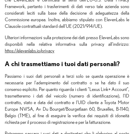
che ElevenLabs è certificata ai sensi dell'EU-U.S. Data Privacy
Framework, pertanto i trasferimenti di dati verso tale azienda sono
considerati leciti sulla base della decisione di adeguatezza della
Commissione europea. Inoltre, abbiamo stipulato con ElevenLabs le
Clausole contrattuali standard dell'UE (2021/914/UE).
Ulteriori informazioni sulla protezione dei dati presso ElevenLabs sono
disponibili nella relativa informativa sulla privacy all'indirizzo:
https://elevenlabs.io/privacy
A chi trasmettiamo i tuoi dati personali?
Passiamo i suoi dati personali a terzi solo se questa operazione è
necessaria per l'adempimento del contratto o se ha dato il suo
consenso esplicito. Per quanto riguarda i clienti "Lexus Link+ Account",
trasmetteremo i dati del veicolo (numero di identificazione), l'ID
contratto, stato e data del contratto e l'UID cliente a Toyota Motor
Europe NV/SA, Av Du Bourget/Bourgetlaan 60, Bruxelles, B-1140,
Belgio (TME), al fine di eseguire la verifica dei requisiti di idoneità
richiesta per il processo di registrazione e per la fatturazione.
Potremmo passare i suoi dati a destinatari che li elaborino al posto