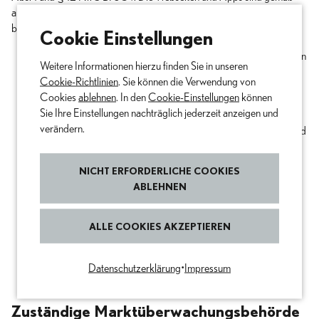
anerkannter Standards zur Barrierefreiheit (WCAG 2.1 Level A-AA)
Cookie Einstellungen
benutzerfreundlich und intuitiv gestaltet:
Wahrnehmbarkeit:
Informationen und Benutzeroberflächen
Weitere Informationen hierzu finden Sie in unseren
sind so präsentiert, dass sie von allen Nutzern wahrgenommen
Cookie-Richtlinien
. Sie können die Verwendung von
werden können – unabhängig von ihren sensorischen
Cookies
ablehnen
. In den
Cookie-Einstellungen
können
Fähigkeiten.
Sie Ihre Einstellungen nachträglich jederzeit anzeigen und
Bedienbarkeit:
verändern.
Die Benutzeroberfläche und Navigation sind
für alle Zielnutzer bedienbar – auch ohne Maus oder bei
gewissen motorischen Einschränkungen.
NICHT ERFORDERLICHE COOKIES
ABLEHNEN
Verständlichkeit:
Informationen und die Bedienung der
Benutzeroberfläche sind verständlich und vorhersehbar.
ALLE COOKIES AKZEPTIEREN
Robustheit:
Inhalte sind so robust, dass sie zuverlässig von
einer Vielzahl von Benutzeragenten (z. B. Browsern,
Screenreadern) interpretiert werden können – auch mit
Datenschutzerklärung
•
Impressum
zukünftigen Technologien.
Zuständige Marktüberwachungsbehörde